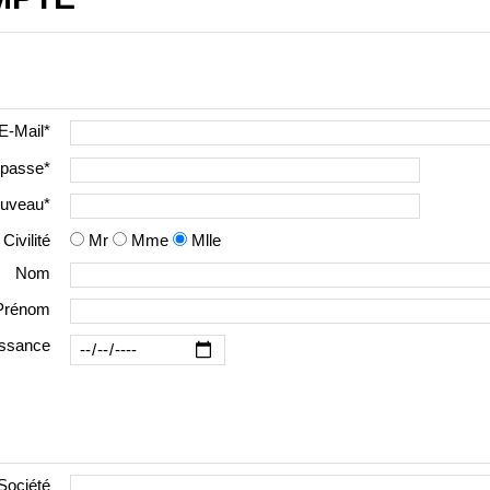
E-Mail
*
 passe*
ouveau*
Civilité
Mr
Mme
Mlle
Nom
Prénom
issance
Société