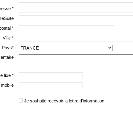
resse
*
seSuite
postal
*
Ville
*
Pays
*
ntaire
e fixe
*
 mobile
Je souhaite recevoir la lettre d'information