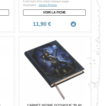
Il est muni d'un ruban marque-page.
Illustration :
James Ryman
VOIR LA FICHE
11,90 €
L
CARNET INTIME GOTHIQUE "PLAY