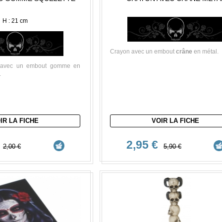
H : 21 cm
Crayon avec un embout
crâne
en métal.
 avec un embout gomme en
.
IR LA FICHE
VOIR LA FICHE
€
2,95 €
2,00 €
5,90 €