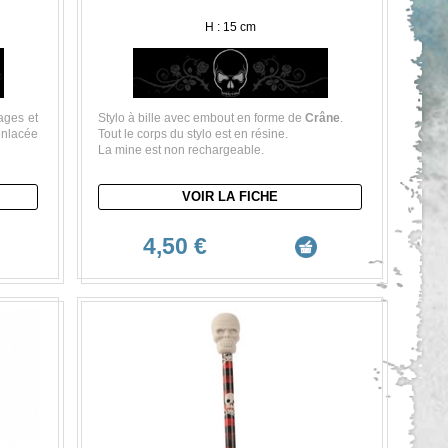
H : 15 cm
ages et
Stylo à bille avec embout en forme de
Crâne
.
enlacée
Tout le corps du stylo est en résine.
La mine est non rechargeable.
VOIR LA FICHE
4,50 €