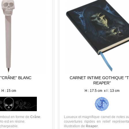
 "CRÂNE" BLANC
CARNET INTIME GOTHIQUE "
REAPER"
H : 15 cm
H : 17.5 cm x l : 13 cm
 embout en forme de
Crâne
.
Luxueux et magnifique carnet de notes a
ylo est en résine.
couvertures rigides en relief représent
echargeable.
illustration de
Reaper
.