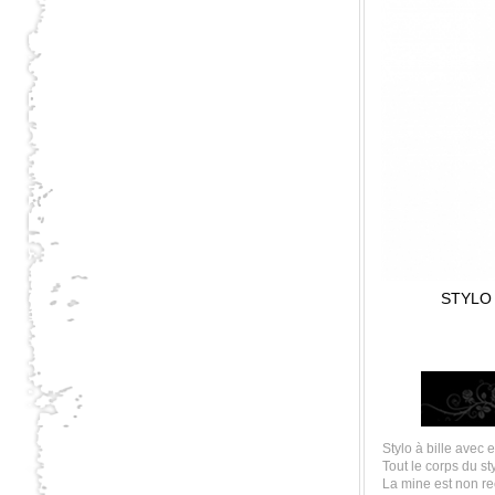
STYLO
Stylo à bille avec
Tout le corps du st
La mine est non r