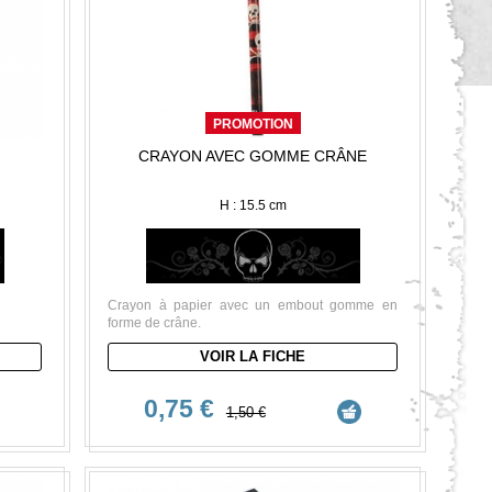
PROMOTION
CRAYON AVEC GOMME CRÂNE
H : 15.5 cm
Crayon à papier avec un embout gomme en
forme de crâne.
VOIR LA FICHE
0,75 €
1,50 €