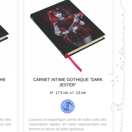
THE
CARNET INTIME GOTHIQUE "DARK
JESTER"
H : 17.5 cm x l : 13 cm
vec des
Luxueux et magnifique carnet de notes avec des
ant une
couvertures rigides en relief représentant une
femme en tenue de joker gothique.