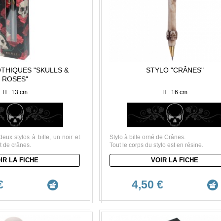
THIQUES "SKULLS &
STYLO "CRÂNES"
ROSES"
H : 13 cm
H : 16 cm
ux stylos à bille, un noir et
Stylo à bille orné de Crânes.
t de crânes.
Tout le corps du stylo est en résine.
IR LA FICHE
VOIR LA FICHE
€
4,50 €