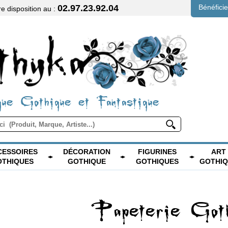
02.97.23.92.04
Bénéfici
 disposition au :
ue Gothique et Fantastique
CESSOIRES
DÉCORATION
FIGURINES
ART
OTHIQUES
GOTHIQUE
GOTHIQUES
GOTHI
Papeterie Goth