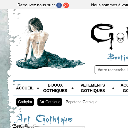
Nous sommes à votre
Retrouvez nous sur :
Boutiq
BIJOUX
VÊTEMENTS
AC
ACCUEIL
GOTHIQUES
GOTHIQUES
G
Gothyka
-
Art Gothique
-
Papeterie Gothique
Art Gothique