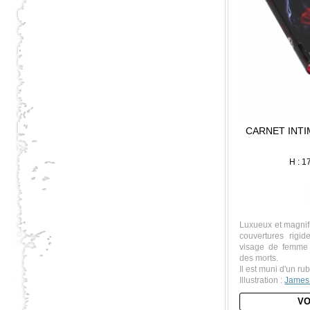
CARNET INT
H : 1
Luxueux et magnif
couvertures rigid
visage de femme 
des morts.
Il est muni d'un r
Illustration :
James
VO