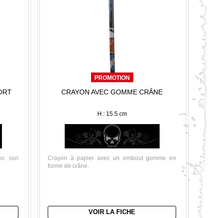
PROMOTION
ORT
CRAYON AVEC GOMME CRÂNE
H : 15.5 cm
c son
Crayon à papier avec un embout gomme en
forme de crâne.
VOIR LA FICHE