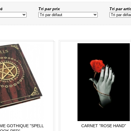
té
Tri par prix
Tri par art
IME GOTHIQUE "SPELL
CARNET "ROSE HAND"