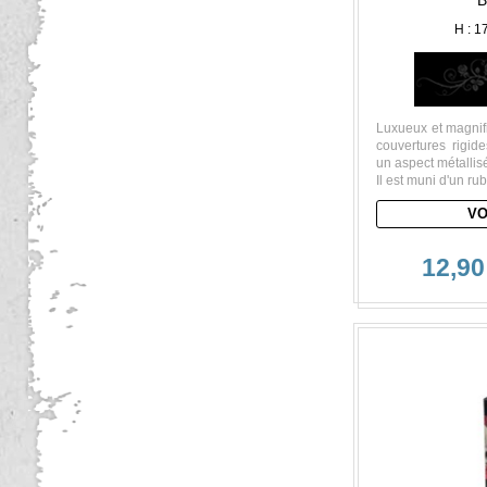
B
H : 1
Luxueux et magnif
couvertures rigid
un aspect métallis
Il est muni d'un r
VO
12,90