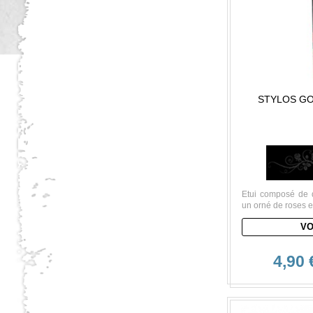
STYLOS GO
Etui composé de de
un orné de roses e
VO
4,90 