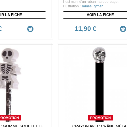
Il est muni d'un ruban marque-page.
Illustration :
James Ryman
IR LA FICHE
VOIR LA FICHE
€
11,90 €
PROMOTION
PROMOTION
C GOMME SQUELETTE
CRAYON AVEC CRÂNE MÉTA