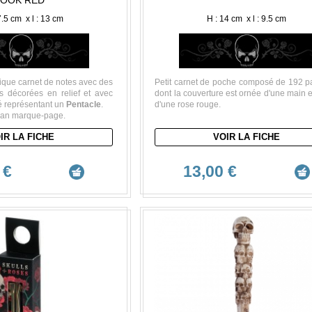
OOK RED"
7.5 cm x l : 13 cm
H : 14 cm x l : 9.5 cm
ique carnet de notes avec des
Petit carnet de poche composé de 192 p
es décorées en relief et avec
dont la couverture est ornée d'une main 
é représentant un
Pentacle
.
d'une rose rouge.
uban marque-page.
IR LA FICHE
VOIR LA FICHE
 €
13,00 €