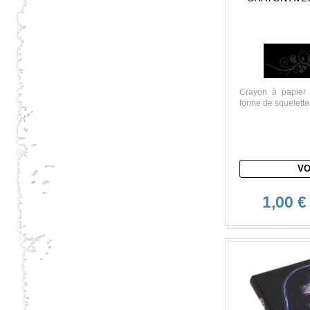
Crayon à papier
forme de squelette
VO
1,00 