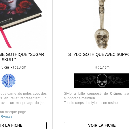
IME GOTHIQUE "SUGAR
STYLO GOTHIQUE AVEC SUPP
SKULL"
7.5 cm x l : 13 cm
H : 17 cm
ique carnet de notes avec des
Stylo à bille composé de
Crânes
ave
es en relief représentant un
support de maintien.
avec un maquillage du jour
Tout le corps du stylo est en résine.
uban marque-page.
 Ryman
IR LA FICHE
VOIR LA FICHE