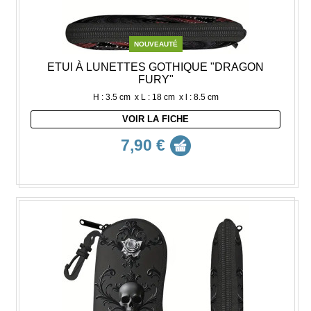
NOUVEAUTÉ
ETUI À LUNETTES GOTHIQUE "DRAGON
FURY"
H : 3.5 cm x L : 18 cm x l : 8.5 cm
VOIR LA FICHE
7,90 €