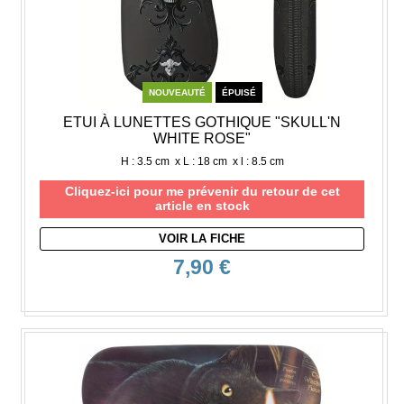
NOUVEAUTÉ
ÉPUISÉ
ETUI À LUNETTES GOTHIQUE "SKULL'N
WHITE ROSE"
H : 3.5 cm x L : 18 cm x l : 8.5 cm
Cliquez-ici pour me prévenir du retour de cet
article en stock
VOIR LA FICHE
7,90 €