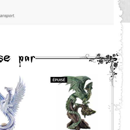
ransport.
se par
ÉPUISÉ