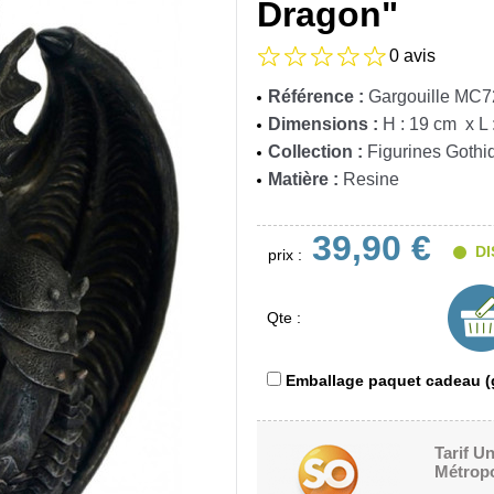
Dragon"
0 avis
Référence :
Gargouille MC
Dimensions :
H : 19 cm x L 
Collection :
Figurines Gothi
Matière :
Resine
39,90 €
DI
prix :
Qte :
Emballage paquet cadeau (g
Tarif U
Métropo