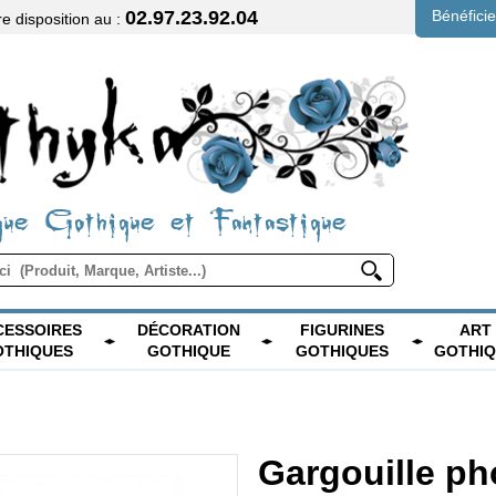
02.97.23.92.04
Bénéfici
 disposition au :
ue Gothique et Fantastique
CESSOIRES
DÉCORATION
FIGURINES
ART
OTHIQUES
GOTHIQUE
GOTHIQUES
GOTHI
Gargouille p