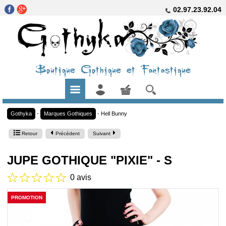
02.97.23.92.04
Boutique Gothique et Fantastique
Gothyka
-
Marques Gothiques
-
Hell Bunny
Retour
Précédent
Suivant
JUPE GOTHIQUE "PIXIE" - S
0 avis
PROMOTION