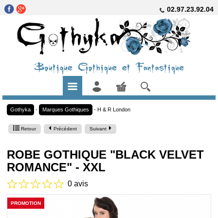
02.97.23.92.04
Boutique Gothique et Fantastique
Gothyka
-
Marques Gothiques
-
H & R London
Retour
Précédent
Suivant
ROBE GOTHIQUE "BLACK VELVET
ROMANCE" - XXL
0 avis
PROMOTION