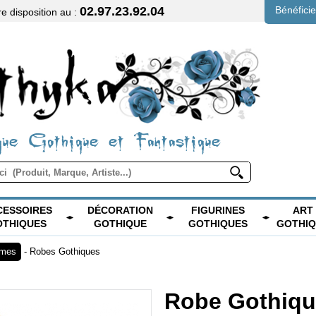
02.97.23.92.04
Bénéfici
 disposition au :
ue Gothique et Fantastique
CESSOIRES
DÉCORATION
FIGURINES
ART
OTHIQUES
GOTHIQUE
GOTHIQUES
GOTHI
mmes
-
Robes Gothiques
Robe Gothiqu