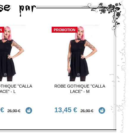
se par
N
PROMOTION
THIQUE "CALLA
ROBE GOTHIQUE "CALLA
ACE" - L
LACE" - M
 €
13,45 €
26,90 €
26,90 €