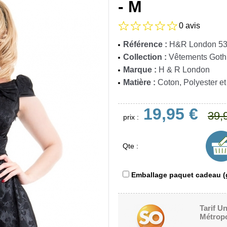
- M
0 avis
Référence :
H&R London 53
Collection :
Vêtements Goth
Marque :
H & R London
Matière :
Coton, Polyester e
19,95 €
39,
prix :
Qte :
Emballage paquet cadeau (g
Tarif U
Métropo