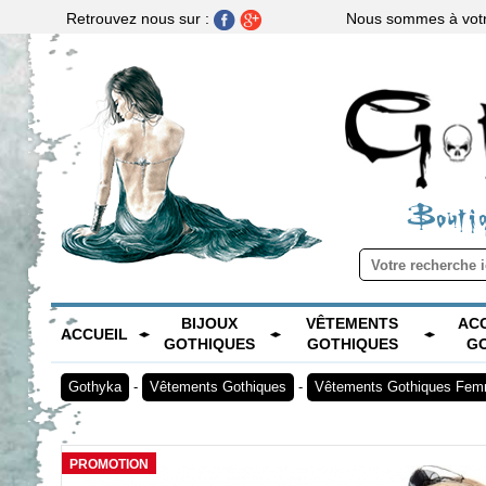
Nous sommes à votre
Retrouvez nous sur :
Boutiq
BIJOUX
VÊTEMENTS
AC
ACCUEIL
GOTHIQUES
GOTHIQUES
G
Gothyka
-
Vêtements Gothiques
-
Vêtements Gothiques Fe
PROMOTION