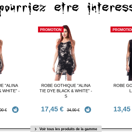
pourriez etre interes
PROMOTION
PROMOTIO
E "ALINA
ROBE GOTHIQUE "ALINA
ROBE GO
 WHITE" -
TIE DYE BLACK & WHITE" -
L
S
17,45 €
13,45
90 €
34,90 €
Voir tous les produits de la gamme