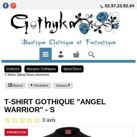
02.97.23.92.04
Boutique Gothique et Fantastique
Gothyka
-
Marques Gothiques
-
Spiral Direct
-
T-Shirts Spiral Direct Hommes
Retour
Précédent
Suivant
T-SHIRT GOTHIQUE "ANGEL
WARRIOR" - S
0 avis
PROMOTION