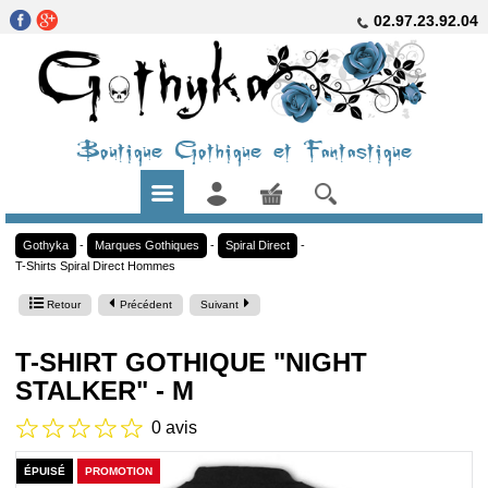
02.97.23.92.04
Boutique Gothique et Fantastique
Gothyka
-
Marques Gothiques
-
Spiral Direct
-
T-Shirts Spiral Direct Hommes
Retour
Précédent
Suivant
T-SHIRT GOTHIQUE "NIGHT
STALKER" - M
0 avis
ÉPUISÉ
PROMOTION