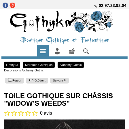
02.97.23.92.04
Boutique Gothique et Fantastique
Gothyka
-
Marques Gothiques
-
Alchemy Gothic
-
Décorations Alchemy Gothic
Retour
Précédent
Suivant
TOILE GOTHIQUE SUR CHÂSSIS
"WIDOW'S WEEDS"
0 avis