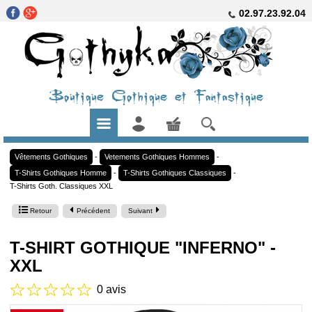
02.97.23.92.04
Boutique Gothique et Fantastique
Vêtements Gothiques
-
Vetements Gothiques Hommes
-
T-Shirts Gothiques Homme
-
T-Shirts Gothiques Classiques
-
T-Shirts Goth. Classiques XXL
Retour
Précédent
Suivant
T-SHIRT GOTHIQUE "INFERNO" -
XXL
0 avis