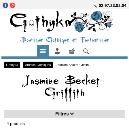
02.97.23.92.04
Boutique Gothique et Fantastique
Gothyka
-
Artistes Gothiques
-
Jasmine Becket-Griffith
Jasmine Becket-
Griffith
Filtres
4
produits