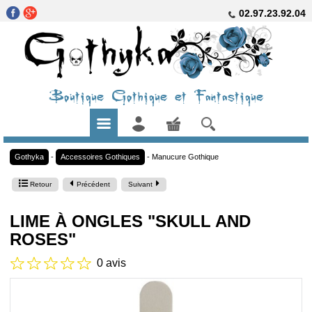
02.97.23.92.04
Boutique Gothique et Fantastique
Gothyka
-
Accessoires Gothiques
-
Manucure Gothique
Retour
Précédent
Suivant
LIME À ONGLES "SKULL AND
ROSES"
0 avis