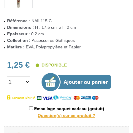
Référence :
NAIL115 C
Dimensions :
H : 17.5 cm x l : 2 cm
Epaisseur :
0.2 cm
Collection :
Accessoires Gothiques
Matière :
EVA, Polypropylène et Papier
1,25 €
DISPONIBLE
Emballage paquet cadeau (gratuit)