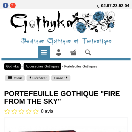
02.97.23.92.04
Boutique Gothique et Fantastique
Gothyka
-
Accessoires Gothiques
-
Portefeuilles Gothiques
Retour
Précédent
Suivant
PORTEFEUILLE GOTHIQUE "FIRE
FROM THE SKY"
0 avis