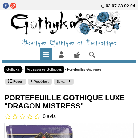
02.97.23.92.04
Boutique Gothique et Fantastique
Gothyka
-
Accessoires Gothiques
-
Portefeuilles Gothiques
Retour
Précédent
Suivant
PORTEFEUILLE GOTHIQUE LUXE
"DRAGON MISTRESS"
0 avis