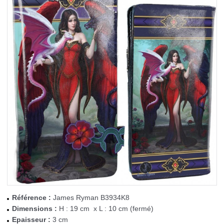
Référence :
James Ryman B3934K8
Dimensions :
H : 19 cm x L : 10 cm (fermé)
Epaisseur :
3 cm