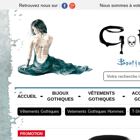
Nous sommes à votre
Retrouvez nous sur :
Boutiq
BIJOUX
VÊTEMENTS
AC
ACCUEIL
GOTHIQUES
GOTHIQUES
G
Vêtements Gothiques
-
Vetements Gothiques Hommes
-
T-S
PROMOTION