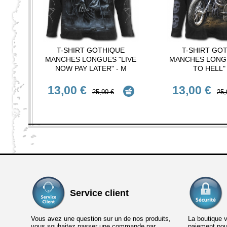
T-SHIRT GOTHIQUE
T-SHIRT GO
MANCHES LONGUES "LIVE
MANCHES LONGU
NOW PAY LATER" - M
TO HELL" 
13,00 €
13,00 €
25,90 €
25,
Service client
Vous avez une question sur un de nos produits,
La boutique 
vous souhaitez passer une commande par
paiement po