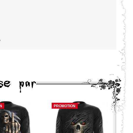
o
se par
N
PROMOTION