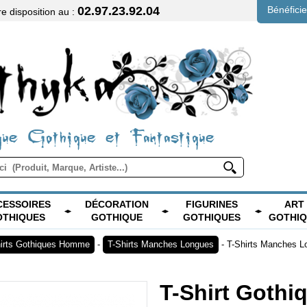
02.97.23.92.04
Bénéfici
 disposition au :
ue Gothique et Fantastique
CESSOIRES
DÉCORATION
FIGURINES
ART
OTHIQUES
GOTHIQUE
GOTHIQUES
GOTHI
hirts Gothiques Homme
-
T-Shirts Manches Longues
-
T-Shirts Manches 
T-Shirt Goth