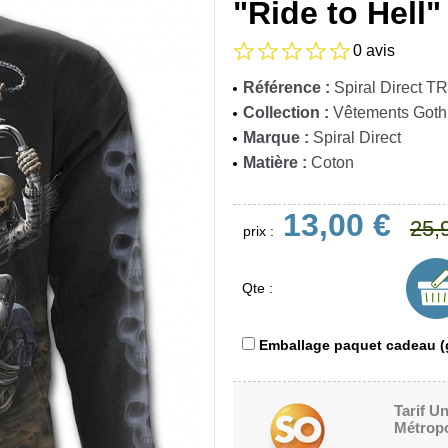
"Ride to Hell"
0 avis
Référence :
Spiral Direct 
Collection :
Vêtements Goth
Marque :
Spiral Direct
Matière :
Coton
13,00 €
25,
prix :
Qte :
Emballage paquet cadeau (g
Tarif U
Métropo