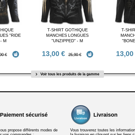
THIQUE
T-SHIRT GOTHIQUE
T-SHI
ES "RIDE
MANCHES LONGUES
MANCH
- M
"UNZIPPED" - M
"BONE
13,00 €
13,00
90 €
25,90 €
Voir tous les produits de la gamme
Paiement sécurisé
Livraison
vous propose différents modes de
Vous trouverez toutes les informatio
ur vos commandes :
la livraison en cliquant sur les liens 