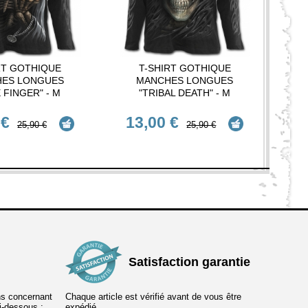
RT GOTHIQUE
T-SHIRT GOTHIQUE
ES LONGUES
MANCHES LONGUES
 FINGER" - M
"TRIBAL DEATH" - M
 €
13,00 €
25,90 €
25,90 €
Satisfaction garantie
ns concernant
Chaque article est vérifié avant de vous être
ci-dessous :
expédié