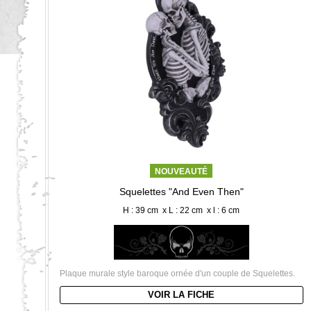
NOUVEAUTÉ
Squelettes "And Even Then"
H : 39 cm x L : 22 cm x l : 6 cm
Plaque murale style baroque ornée d'un couple de Squelettes.
VOIR LA FICHE