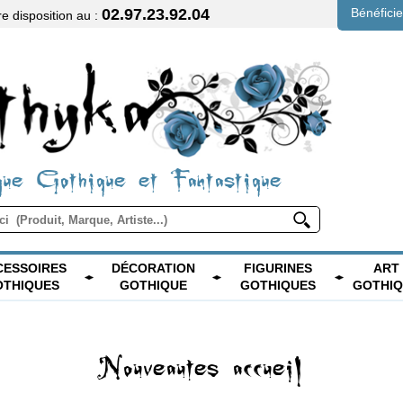
02.97.23.92.04
Bénéfici
 disposition au :
ue Gothique et Fantastique
CESSOIRES
DÉCORATION
FIGURINES
ART
OTHIQUES
GOTHIQUE
GOTHIQUES
GOTHI
Nouveautes accueil