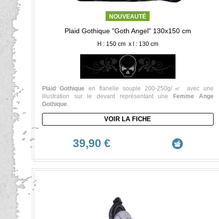
NOUVEAUTÉ
Plaid Gothique "Goth Angel" 130x150 cm
H : 150 cm x l : 130 cm
Plaid Gothique
en flanelle souple 200-250g/㎡ avec une
illustration sur le devant représentant une
Femme Ange
Gothique
.
VOIR LA FICHE
39,90 €