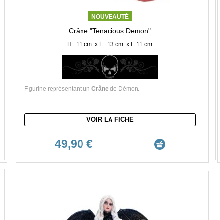
NOUVEAUTÉ
Crâne "Tenacious Demon"
H : 11 cm x L : 13 cm x l : 11 cm
Figurine représentant un
Crâne
de Démon.
VOIR LA FICHE
49,90 €